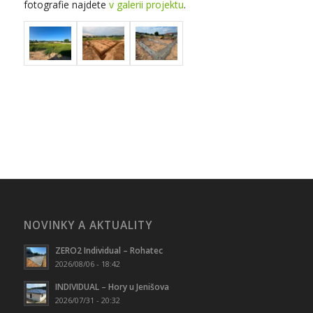
fotografie najdete
v galerii projektu
.
NOVINKY A AKTUALITY
ZERO2 Individual – Rohatec
2026/08/06 - 18:42
INDIVIDUAL – Hory u Jenišova
2026/07/31 - 20:32