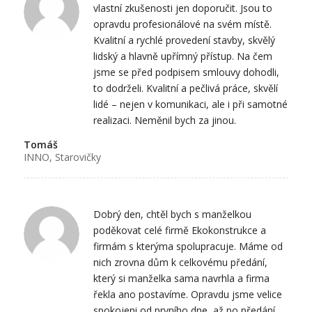
vlastní zkušenosti jen doporučit. Jsou to
opravdu profesionálové na svém místě.
Kvalitní a rychlé provedení stavby, skvělý
lidský a hlavně upřímný přístup. Na čem
jsme se před podpisem smlouvy dohodli,
to dodrželi. Kvalitní a pečlivá práce, skvělí
lidé – nejen v komunikaci, ale i při samotné
realizaci. Neměnil bych za jinou.
Tomáš
INNO, Starovičky
Dobrý den, chtěl bych s manželkou
poděkovat celé firmě Ekokonstrukce a
firmám s kterýma spolupracuje. Máme od
nich zrovna dům k celkovému předání,
který si manželka sama navrhla a firma
řekla ano postavíme. Opravdu jsme velice
spokojeni od prvního dne, až po předání