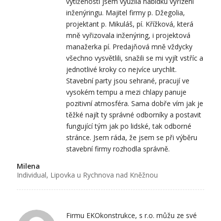
vytíženosti jsem využila nabídku vyřízení
inženýringu. Majitel firmy p. Džegolia,
projektant p. Mikuláš, pí. Křížková, která
mně vyřizovala inženýring, i projektová
manažerka pí. Predajňová mně vždycky
všechno vysvětlili, snažili se mi vyjít vstříc a
jednotlivé kroky co nejvíce urychlit.
Stavební party jsou sehrané, pracují ve
vysokém tempu a mezi chlapy panuje
pozitivní atmosféra. Sama dobře vím jak je
těžké najít ty správné odborníky a postavit
fungující tým jak po lidské, tak odborné
stránce. Jsem ráda, že jsem se při výběru
stavební firmy rozhodla správně.
Milena
Individual, Lipovka u Rychnova nad Kněžnou
Firmu EKOkonstrukce, s r.o. můžu ze své