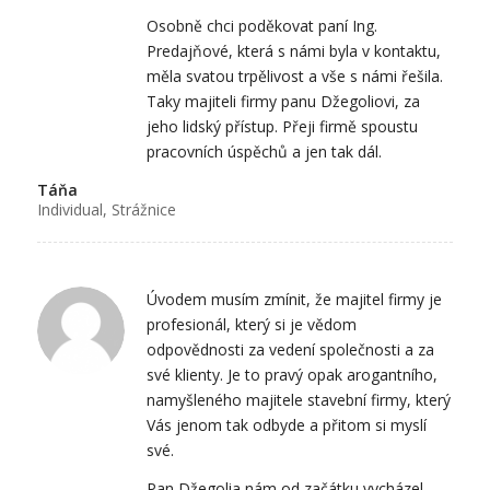
Osobně chci poděkovat paní Ing.
Predajňové, která s námi byla v kontaktu,
měla svatou trpělivost a vše s námi řešila.
Taky majiteli firmy panu Džegoliovi, za
jeho lidský přístup. Přeji firmě spoustu
pracovních úspěchů a jen tak dál.
Táňa
Individual, Strážnice
Úvodem musím zmínit, že majitel firmy je
profesionál, který si je vědom
odpovědnosti za vedení společnosti a za
své klienty. Je to pravý opak arogantního,
namyšleného majitele stavební firmy, který
Vás jenom tak odbyde a přitom si myslí
své.
Pan Džegolia nám od začátku vycházel