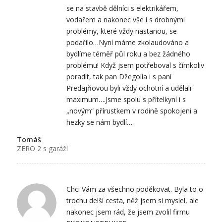
se na stavbě dělníci s elektrikářem,
vodařem a nakonec vše i s drobnými
problémy, které vždy nastanou, se
podařilo…Nyní máme zkolaudováno a
bydlíme téměř půl roku a bez žádného
problému! Když jsem potřeboval s čímkoliv
poradit, tak pan Džegolia i s paní
Predajňovou byli vždy ochotní a udělali
maximum….Jsme spolu s přítelkyní i s
„novým“ přírustkem v rodině spokojeni a
hezky se nám bydlí….
Tomáš
ZERO 2 s garáží
Chci Vám za všechno poděkovat. Byla to o
trochu delší cesta, něž jsem si myslel, ale
nakonec jsem rád, že jsem zvolil firmu