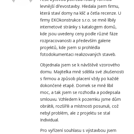
levnější dřevostavby. Hledala jsem firmu,
která staví domy na klíč a četla recenze. U
firmy EKOkonstrukce s.r.o. se mně líbily
internetové stránky s katalogem domů,
kde jsou uvedeny ceny podle různé fáze
rozpracovanosti a především galerie
projektů, kde jsem si prohlédla
fotodokumentaci realizovaných staveb.
Objednala jsem se k návštěvě vzorového
domu. Majitelka mně sdělila své zkušenosti
s firmou a způsob placení vždy po každé
dokončené etapě. Domek se mně líbil
moc, a tak jsem se rozhodla a podepsala
smlouvu. Vzhledem k pozemku jsme dům
obrátili, rozšířili a místnosti posunuli, což
nebyl problém, ale z projektu se stal
Individual.
Pro vyřízení souhlasu s výstavbou jsem