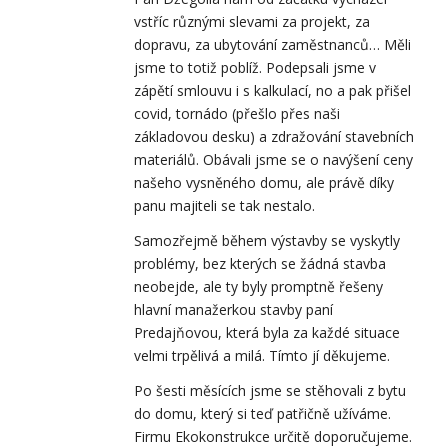
vstříc různými slevami za projekt, za
dopravu, za ubytování zaměstnanců… Měli
jsme to totiž poblíž. Podepsali jsme v
zápětí smlouvu i s kalkulací, no a pak přišel
covid, tornádo (přešlo přes naši
základovou desku) a zdražování stavebních
materiálů. Obávali jsme se o navýšení ceny
našeho vysněného domu, ale právě díky
panu majiteli se tak nestalo.
Samozřejmě během výstavby se vyskytly
problémy, bez kterých se žádná stavba
neobejde, ale ty byly promptně řešeny
hlavní manažerkou stavby paní
Predajňovou, která byla za každé situace
velmi trpělivá a milá. Tímto jí děkujeme.
Po šesti měsících jsme se stěhovali z bytu
do domu, který si teď patřičně užíváme.
Firmu Ekokonstrukce určitě doporučujeme.