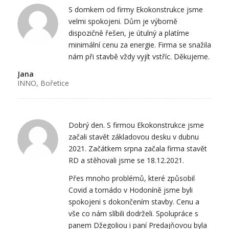
S domkem od firmy Ekokonstrukce jsme
velmi spokojeni. Dům je výborně
dispozičně řešen, je útulný a platíme
minimální cenu za energie. Firma se snažila
nám při stavbě vždy vyjít vstříc. Děkujeme.
Jana
INNO, Bořetice
Dobrý den. S firmou Ekokonstrukce jsme
začali stavět základovou desku v dubnu
2021. Začátkem srpna začala firma stavět
RD a stěhovali jsme se 18.12.2021.
Přes mnoho problémů, které způsobil
Covid a tornádo v Hodoníně jsme byli
spokojeni s dokončením stavby. Cenu a
vše co nám slíbili dodrželi. Spolupráce s
panem Džegoliou i paní Predajňovou byla