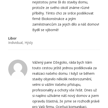
nejistotou jsme šli do stavby domu,
protože ze svého okolí známe různé
příběhy. Tímto chci ze srdce poděkovat
firmě Ekokonstrukce a jejím
zaměstnancům za jejich dílo a náš domov!
Bydlí se výborně!
Libor
Individual, Hýsly
Vážený pane Džegolio, ráda bych Vám
touto cestou ještě jednou poděkovala za
realizaci našeho domu. I když se během
stavby objevilo několik nedorozumění,
velmi si vážím Vašeho přístupu,
profesionality a ochoty vše řešit. Dnes už
si naplno užíváme náš nový domov a jsem
opravdu šťastná, že jsme se rozhodli právě
pro Vaši firmu. Oceňuji komunikaci,