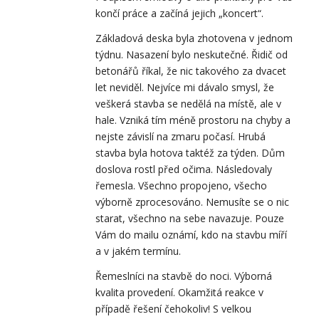
končí práce a začíná jejich „koncert“.
Základová deska byla zhotovena v jednom
týdnu. Nasazení bylo neskutečné. Řidič od
betonářů říkal, že nic takového za dvacet
let neviděl. Nejvíce mi dávalo smysl, že
veškerá stavba se nedělá na místě, ale v
hale. Vzniká tím méně prostoru na chyby a
nejste závislí na zmaru počasí. Hrubá
stavba byla hotova taktéž za týden. Dům
doslova rostl před očima. Následovaly
řemesla. Všechno propojeno, všecho
výborně zprocesováno. Nemusíte se o nic
starat, všechno na sebe navazuje. Pouze
Vám do mailu oznámí, kdo na stavbu míří
a v jakém termínu.
Řemeslníci na stavbě do noci. Výborná
kvalita provedení. Okamžitá reakce v
případě řešení čehokoliv! S velkou