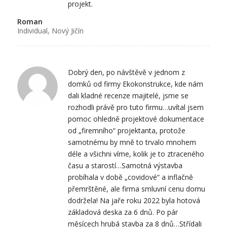
projekt.
Roman
Individual, Nový Jičín
Dobrý den, po návštěvě v jednom z
domků od firmy Ekokonstrukce, kde nám
dali kladné recenze majitelé, jsme se
rozhodli právě pro tuto firmu…uvítal jsem
pomoc ohledně projektové dokumentace
od „firemního“ projektanta, protože
samotnému by mně to trvalo mnohem
déle a všichni víme, kolik je to ztraceného
času a starostí…Samotná výstavba
probíhala v době „covidové“ a inflačně
přemrštěné, ale firma smluvní cenu domu
dodržela! Na jaře roku 2022 byla hotová
základová deska za 6 dnů. Po pár
měsícech hrubá stavba za 8 dnů…Střídali