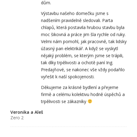
dům.
Výstavbu našeho domečku jsme s
nadšením pravidelně sledovali. Parta
chlapů, která postavila hrubou stavbu byla
moc šikovná a práce jim šla rychle od ruky.
Velmi nám pomohl, jak pracovně, tak lidsky
úžasný pan elektrikář. A když se vyskytl
nějaký problém, se kterým jsme se trápili,
tak díky trpělivosti a ochotě paní Ing.
Predajňové, se nakonec vše vždy podařilo
vyřešit k naší spokojenosti.
Děkujeme za krásné bydlení a přejeme
firmě a celému kolektivu hodně úspěchů a
trpělivosti se zákazníky
Veronika a Aleš
Zero 2