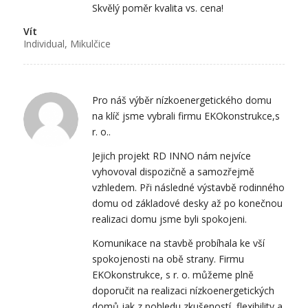
Skvělý poměr kvalita vs. cena!
Vít
Individual, Mikulčice
Pro náš výběr nízkoenergetického domu
na klíč jsme vybrali firmu EKOkonstrukce,s
r. o..
Jejich projekt RD INNO nám nejvíce
vyhovoval dispozičně a samozřejmě
vzhledem. Při následné výstavbě rodinného
domu od základové desky až po konečnou
realizaci domu jsme byli spokojeni.
Komunikace na stavbě probíhala ke vší
spokojenosti na obě strany. Firmu
EKOkonstrukce, s r. o. můžeme plně
doporučit na realizaci nízkoenergetických
domů jak z pohledu zkušeností, flexibility a