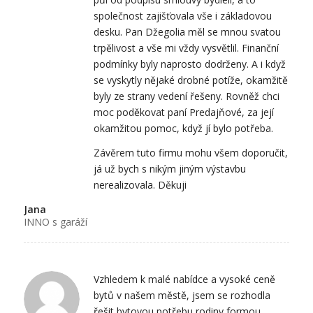
společnost zajišťovala vše i základovou
desku. Pan Džegolia měl se mnou svatou
trpělivost a vše mi vždy vysvětlil. Finanční
podmínky byly naprosto dodrženy. A i když
se vyskytly nějaké drobné potíže, okamžitě
byly ze strany vedení řešeny. Rovněž chci
moc poděkovat paní Predajňové, za její
okamžitou pomoc, když jí bylo potřeba.
Závěrem tuto firmu mohu všem doporučit,
já už bych s nikým jiným výstavbu
nerealizovala. Děkuji
Jana
INNO s garáží
Vzhledem k malé nabídce a vysoké ceně
bytů v našem městě, jsem se rozhodla
řešit bytovou potřebu rodiny formou