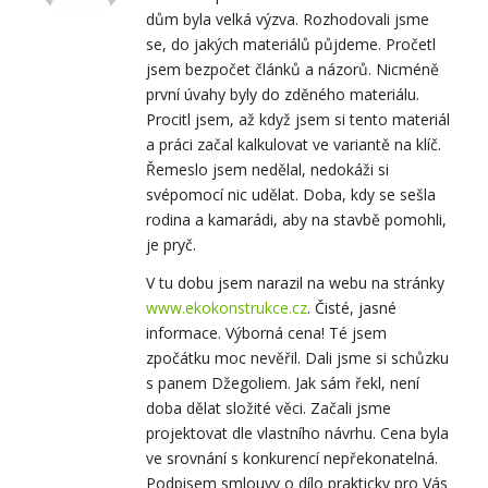
dům byla velká výzva. Rozhodovali jsme
se, do jakých materiálů půjdeme. Pročetl
jsem bezpočet článků a názorů. Nicméně
první úvahy byly do zděného materiálu.
Procitl jsem, až když jsem si tento materiál
a práci začal kalkulovat ve variantě na klíč.
Řemeslo jsem nedělal, nedokáži si
svépomocí nic udělat. Doba, kdy se sešla
rodina a kamarádi, aby na stavbě pomohli,
je pryč.
V tu dobu jsem narazil na webu na stránky
www.ekokonstrukce.cz
. Čisté, jasné
informace. Výborná cena! Té jsem
zpočátku moc nevěřil. Dali jsme si schůzku
s panem Džegoliem. Jak sám řekl, není
doba dělat složité věci. Začali jsme
projektovat dle vlastního návrhu. Cena byla
ve srovnání s konkurencí nepřekonatelná.
Podpisem smlouvy o dílo prakticky pro Vás