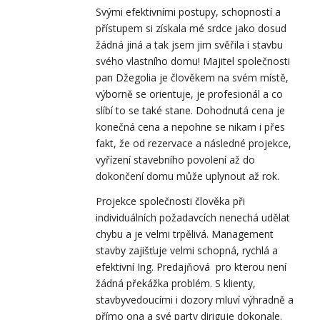
Svými efektivními postupy, schopností a
přístupem si získala mé srdce jako dosud
žádná jiná a tak jsem jim svěřila i stavbu
svého vlastního domu! Majitel společnosti
pan Džegolia je člověkem na svém místě,
výborně se orientuje, je profesionál a co
slíbí to se také stane. Dohodnutá cena je
konečná cena a nepohne se nikam i přes
fakt, že od rezervace a následné projekce,
vyřízení stavebního povolení až do
dokončení domu může uplynout až rok.
Projekce společnosti člověka při
individuálních požadavcích nenechá udělat
chybu a je velmi trpělivá. Management
stavby zajišťuje velmi schopná, rychlá a
efektivní Ing. Predajňová pro kterou není
žádná překážka problém. S klienty,
stavbyvedoucími i dozory mluví výhradně a
přímo ona a své party diriguje dokonale.