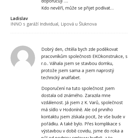
doporučuji ….
Kdo nevěří, může se přijet podívat…
Ladislav
INNO s garáží Individual, Lipová u Šluknova
Dobrý den, chtěla bych zde poděkovat
pracovníkům společnosti EKOkonstrukce, s
r.o.. Váhala jsem se stavbou domku,
protože jsem sama a jsem naprostý
technický analfabet.
Doporučení na tuto společnost jsem
dostala od známého. Zarazila mne
vzdálenost. Já jsem z K. Varů, společnost
má sídlo v Hodoníně. Ale od prvního
kontaktu jsem získala pocit, že vše bude v
pořádku. A také bylo. Přes komplikace s
výstavbou v době covidu, jsme do roka a
půl od podpisu smlouvy bydleli, a to