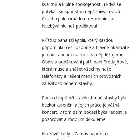
kvalitně a k plné spokojenosti, i když se
potýkali se spoustou nepříznivých vlivů.
Covid a pak tornádo na Hodonínsku.
Nezbývá nic než poděkovat.
Přístup pana Džegolii, který každou
připomínku řešil osobně a hlavně okamžitě
je nadstandartní a moc za něj děkujeme.
Obdiv a poděkování patří paní Predajňové,
která musela snášet všechny naše
telefonáty a řešení menších provozních
záležitostí během stavby.
Parta chlapů při stavění hrubé stavby byla
bezkonkurenční a jejich práce je vážně
koncert. V tom psím počasí byka radost je
pozorovat a moc jim děkujeme.
Na závěr tedy….Za nás naprosto