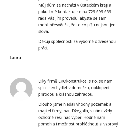
Můj dům se nachází v Ústeckém kraji a
pokud mě kontaktujete na 723 693 653
ráda Vás jím provedu, abyste se sami
mohli přesvědčit, že to co píšu nejsou jen
slova.
Děkuji společnosti za výborně odvedenou
práci.
Laura
Díky firmě EKOkonstrukce, s r.o. se nám
splnil sen bydlet v domečku, obklopeni
přírodou a krásnou zahradou.
Dlouho jsme hledali vhodný pozemek a
majitel firmy, pan Džegolia, s námi vždy
ochotně řešil náš výběr. Hodně nám
pomohla i možnost prohlédnout si vzorový