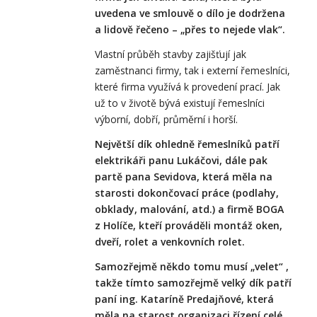
uvedena ve smlouvě o dílo je dodržena
a lidově řečeno – „přes to nejede vlak“.
Vlastní průběh stavby zajišťují jak
zaměstnanci firmy, tak i externí řemeslníci,
které firma využívá k provedení prací. Jak
už to v životě bývá existují řemeslníci
výborní, dobří, průměrní i horší.
Největší dík ohledně řemeslníků patří
elektrikáři panu Lukáčovi, dále pak
partě pana Sevidova, která měla na
starosti dokončovací práce (podlahy,
obklady, malování, atd.) a firmě BOGA
z Holíče, kteří prováděli montáž oken,
dveří, rolet a venkovních rolet.
Samozřejmě někdo tomu musí „velet“ ,
takže tímto samozřejmě velký dík patří
paní ing. Kataríně Predajňové, která
měla na starost organizaci řízení celé