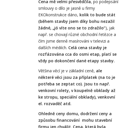
Cena mě velmi přesvědčila
, po podepsání
smlouvy o dílo je jasně u firmy
EKOkonstrukce dáno,
kolik to bude stát
(během stavby jsem díky bohu nezažil
žádné, „jó víte ono se to
zdražilo“
), jak
např. se chovají různé obchodní řetězce a
čím jsme denně masírováni v televizi a
dalších médiích.
Celá cena stavby je
rozfázována cca do osmi etap, platí se
vždy po dokončení dané etapy stavby.
Většina věcí je v základní ceně,
ale
některé věci jsou za příplatek (na to je
potřeba se zeptat co). Jsou to např.
venkovní rolety, v koupelně obklady až
ke stropu, speciální obklady), venkovní
el. rozvaděč atd.
Ohledně ceny domu, dodržení ceny a
způsobu financování mohu stavební
firmu jen chválit
.
Cena, která byla