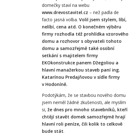
domečky staví na webu
www.drevostavitel.cz
– než padla de
facto jasná volba.
Volil jsem stylem, líbí,
nelíbí
,
cena atd. O konečném výběru
firmy rozhodla též prohlídka vzorového
domu a rozhovor s obyvateli tohoto
domu a samozřejmě také osobní
setkání s majitelem firmy
EKOkonstrukce panem Džegoliou
a
hlavní manažerkou staveb paní ing.
Katarínou Predajňovou v sídle firmy
v Hodoníně.
Podotýkám, že se stavbou nového domu
jsem neměl žádné zkušenosti, ale myslím
si,
že
dnes
pro mnoho stavebníků, kteří
chtějí stavět domek samozřejmě hrají
hlavní roli peníze, čili kolik to celkově
bude stát
.